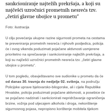
sankcioniranje najtežih prekršaja, a koji su
najčešći uzročnici prometnih nesreća tzv.
„četiri glavne ubojice u prometu“
Foto: ilustracija
U cilju povećanja ukupne razine sigurnosti prometa na cestama
te preveniranja prometnih nesreća i njihovih posljedica, policija
će i ovog vikenda poduzimati pojačane aktivnosti usmjerene
prioritetno na sprečavanje i sankcioniranje najtežih prekršaja, a
koji su najčešći uzročnici prometnih nesreća tzv. „četiri glavne
ubojice u prometu“.
U tom pogledu, obavještavamo sve sudionike u prometu da će
od danas 30. travnja do nedjelje 02. svibnja
, na području
Policijske uprave bjelovarsko-bilogorske, ali i cijele Republike
Hrvatske, policija poduzimati pojačane aktivnosti, a posebice će
se pojačano nadzirati i sankcionirati nepridržavanje ograničenja
brzine, vožnja pod utjecajem alkohola i droga, nekorištenje
sigurnosnog pojasa, nepropisno korištenje mobitela tijekom