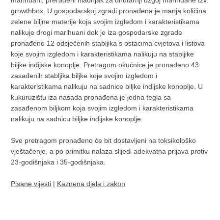
marihuani, prerađeni hladnjak za unutarnji uzgoj marihuane tzv.
growthbox. U gospodarskoj zgradi pronađena je manja količina
zelene biljne materije koja svojim izgledom i karakteristikama
nalikuje drogi marihuani dok je iza gospodarske zgrade
pronađeno 12 odsječenih stabljika s ostacima cvjetova i listova
koje svojim izgledom i karakteristikama nalikuju na stabljike
biljke indijske konoplje. Pretragom okućnice je pronađeno 43
zasađenih stabljika biljke koje svojim izgledom i
karakteristikama nalikuju na sadnice biljke indijske konoplje. U
kukuruzištu iza nasada pronađena je jedna tegla sa
zasađenom biljkom koja svojim izgledom i karakteristikama
nalikuju na sadnicu biljke indijske konoplje.
Sve pretragom pronađeno će bit dostavljeni na toksikološko
vještačenje, a po primitku nalaza slijedi adekvatna prijava protiv
23-godišnjaka i 35-godišnjaka.
Pisane vijesti
|
Kaznena djela i zakon