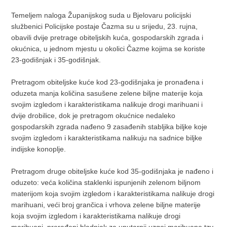
Temeljem naloga Županijskog suda u Bjelovaru policijski
službenici Policijske postaje Čazma su u srijedu, 23. rujna,
obavili dvije pretrage obiteljskih kuća, gospodarskih zgrada i
okućnica, u jednom mjestu u okolici Čazme kojima se koriste
23-godišnjak i 35-godišnjak.
Pretragom obiteljske kuće kod 23-godišnjaka je pronađena i
oduzeta manja količina sasušene zelene biljne materije koja
svojim izgledom i karakteristikama nalikuje drogi marihuani i
dvije drobilice, dok je pretragom okućnice nedaleko
gospodarskih zgrada nađeno 9 zasađenih stabljika biljke koje
svojim izgledom i karakteristikama nalikuju na sadnice biljke
indijske konoplje.
Pretragom druge obiteljske kuće kod 35-godišnjaka je nađeno i
oduzeto: veća količina staklenki ispunjenih zelenom biljnom
materijom koja svojim izgledom i karakteristikama nalikuje drogi
marihuani, veći broj grančica i vrhova zelene biljne materije
koja svojim izgledom i karakteristikama nalikuje drogi