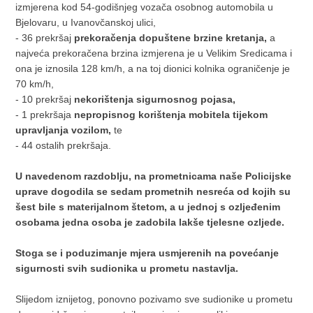
izmjerena kod 54-godišnjeg vozača osobnog automobila u
Bjelovaru, u Ivanovčanskoj ulici,
- 36 prekršaj
prekoračenja dopuštene brzine kretanja,
a
najveća prekoračena brzina izmjerena je u Velikim Sredicama i
ona je iznosila 128 km/h, a na toj dionici kolnika ograničenje je
70 km/h,
- 10 prekršaj
nekorištenja sigurnosnog pojasa,
- 1 prekršaja
nepropisnog korištenja mobitela tijekom
upravljanja vozilom,
te
- 44 ostalih prekršaja.
U navedenom razdoblju, na prometnicama naše Policijske
uprave dogodila se sedam prometnih nesreća od kojih su
šest bile s materijalnom štetom, a u jednoj s ozljeđenim
osobama jedna osoba je zadobila lakše tjelesne ozljede.
Stoga se i poduzimanje mjera usmjerenih na povećanje
sigurnosti svih sudionika u prometu nastavlja.
Slijedom iznijetog, ponovno pozivamo sve sudionike u prometu