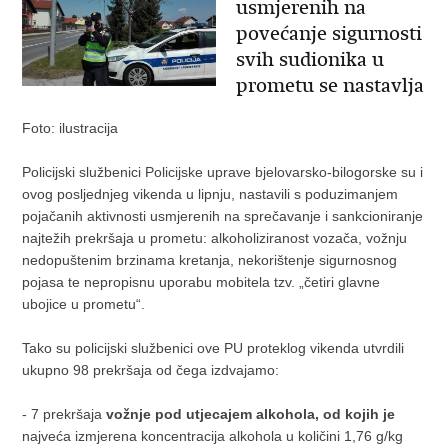
usmjerenih na
povećanje sigurnosti
svih sudionika u
prometu se nastavlja
Foto: ilustracija
Policijski službenici Policijske uprave bjelovarsko-bilogorske su i
ovog posljednjeg vikenda u lipnju, nastavili s poduzimanjem
pojačanih aktivnosti usmjerenih na sprečavanje i sankcioniranje
najtežih prekršaja u prometu: alkoholiziranost vozača, vožnju
nedopuštenim brzinama kretanja, nekorištenje sigurnosnog
pojasa te nepropisnu uporabu mobitela tzv. „četiri glavne
ubojice u prometu“.
Tako su policijski službenici ove PU proteklog vikenda utvrdili
ukupno 98 prekršaja od čega izdvajamo:
- 7 prekršaja
vožnje pod utjecajem alkohola, od kojih je
najveća izmjerena koncentracija alkohola u količini 1,76 g/kg