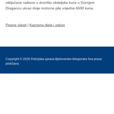
otključane radione u dvorištu obiteljske kuće u Gornjem
Dragancu ukrao dvije motorne pile vrijedne 6500 kuna.
Pisane vijesti
|
Kaznena djela i zakon
Copyright © 2026 Policijska uprava Bjelovarsko-bilogorska Sva prava
pridržana