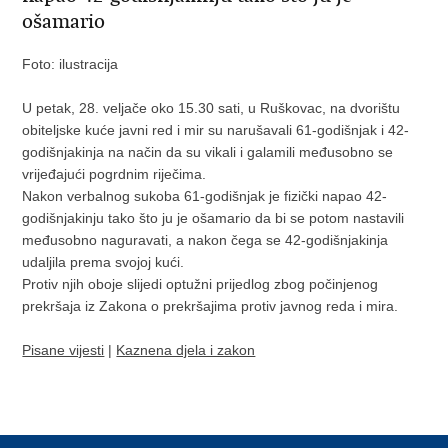
ošamario
Foto: ilustracija
U petak, 28. veljače oko 15.30 sati, u Ruškovac, na dvorištu
obiteljske kuće javni red i mir su narušavali 61-godišnjak i 42-
godišnjakinja na način da su vikali i galamili međusobno se
vrijeđajući pogrdnim riječima.
Nakon verbalnog sukoba 61-godišnjak je fizički napao 42-
godišnjakinju tako što ju je ošamario da bi se potom nastavili
međusobno naguravati, a nakon čega se 42-godišnjakinja
udaljila prema svojoj kući.
Protiv njih oboje slijedi optužni prijedlog zbog počinjenog
prekršaja iz Zakona o prekršajima protiv javnog reda i mira.
Pisane vijesti
|
Kaznena djela i zakon