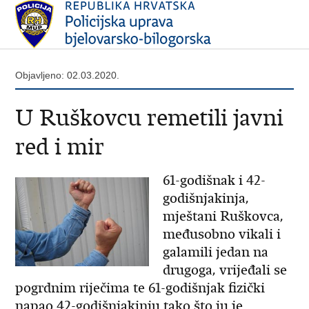
Objavljeno: 02.03.2020.
U Ruškovcu remetili javni
red i mir
61-godišnak i 42-
godišnjakinja,
mještani Ruškovca,
međusobno vikali i
galamili jedan na
drugoga, vrijeđali se
pogrdnim riječima te 61-godišnjak fizički
napao 42-godišnjakinju tako što ju je