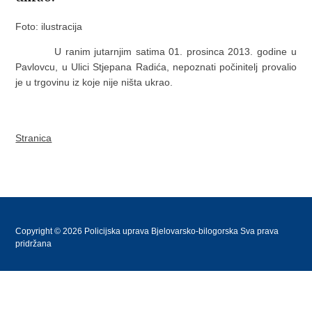
Foto: ilustracija
U ranim jutarnjim satima 01. prosinca 2013. godine u
Pavlovcu, u Ulici Stjepana Radića, nepoznati počinitelj provalio
je u trgovinu iz koje nije ništa ukrao.
Stranica
Copyright © 2026 Policijska uprava Bjelovarsko-bilogorska Sva prava
pridržana