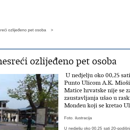
sreći ozlijeđeno pet osoba >
esreći ozlijeđeno pet osoba
U nedjelju oko 00,25 sati
Punto Ulicom A.K. Miošić
Matice hrvatske nije se z
zaustavljanja ušao u rask
Mondeu koji se kretao U
Foto. ilustracija
U nedjelju oko 00,25 sati 20-godišn