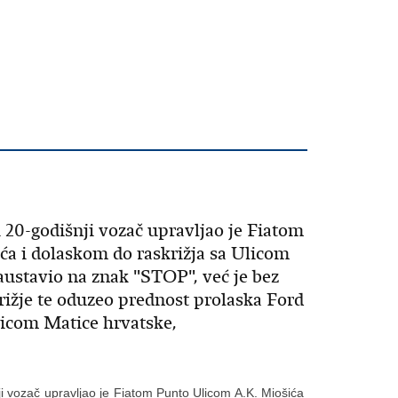
 20-godišnji vozač upravljao je Fiatom
a i dolaskom do raskrižja sa Ulicom
austavio na znak "STOP", već je bez
rižje te oduzeo prednost prolaska Ford
licom Matice hrvatske,
ji vozač upravljao je Fiatom Punto Ulicom A.K. Miošića