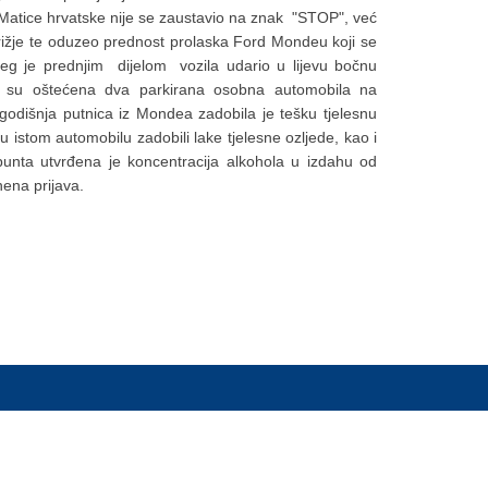
Matice hrvatske nije se zaustavio na znak "STOP", već
ižje te oduzeo prednost prolaska Ford Mondeu koji se
jeg je prednjim dijelom vozila udario u lijevu bočnu
š su oštećena dva parkirana osobna automobila na
godišnja putnica iz Mondea zadobila je tešku tjelesnu
u istom automobilu zadobili lake tjelesne ozljede, kao i
unta utvrđena je koncentracija alkohola u izdahu od
nena prijava.