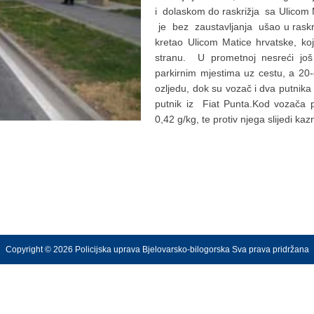
i dolaskom do raskrižja sa Ulicom 
je bez zaustavljanja ušao u raskr
kretao Ulicom Matice hrvatske, ko
stranu. U prometnoj nesreći jo
parkirnim mjestima uz cestu, a 20-
ozljedu, dok su vozač i dva putnika 
putnik iz Fiat Punta.Kod vozača p
0,42 g/kg, te protiv njega slijedi kaz
Copyright © 2026 Policijska uprava Bjelovarsko-bilogorska Sva prava pridržana