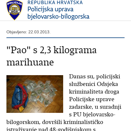
Objavljeno: 22.03.2013.
"Pao" s 2,3 kilograma
marihuane
Danas su, policijski
službenici Odsjeka
kriminaliteta droga
Policijske uprave
zadarske, u suradnji
s PU bjelovarsko-
bilogorskom, dovršili kriminalističko
istraživanje nad 48-godišnjakom s