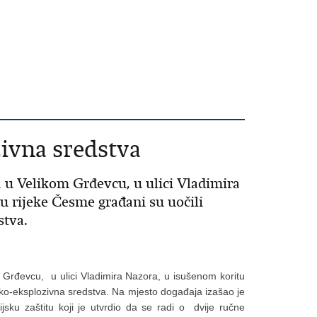
ivna sredstva
 u Velikom Grđevcu, u ulici Vladimira
u rijeke Česme građani su uočili
stva.
 Grđevcu, u ulici Vladimira Nazora, u isušenom koritu
sko-eksplozivna sredstva. Na mjesto događaja izašao je
zijsku zaštitu koji je utvrdio da se radi o dvije ručne