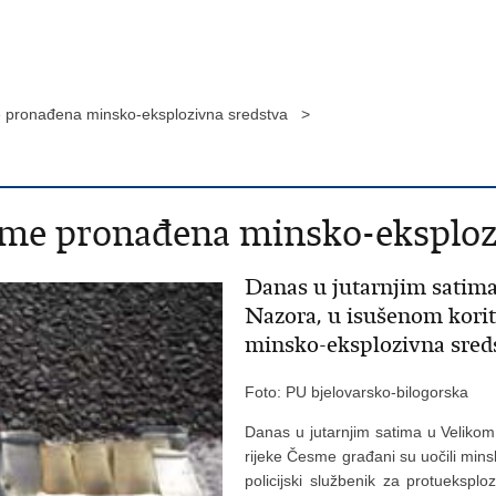
 pronađena minsko-eksplozivna sredstva >
me pronađena minsko-eksploz
Danas u jutarnjim satima
Nazora, u isušenom korit
minsko-eksplozivna sred
Foto: PU bjelovarsko-bilogorska
Danas u jutarnjim satima u Velikom
rijeke Česme građani su uočili min
policijski službenik za protueksplo