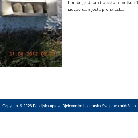
bombe, jednom trotilskom metku i 1
izuzeo sa mjesta pronalaska.
Copyright © 2026 Policijska uprava Bjelovarsko-bilogorska Sva prava pridržana